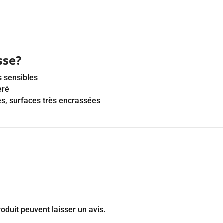
sse?
s sensibles
éré
és, surfaces très encrassées
oduit peuvent laisser un avis.