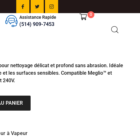
0
Assistance Rapide
(514) 909-7453
our nettoyage délicat et profond sans abrasion. Idéale
e et les surfaces sensibles. Compatible Meglio™ et
t 240V.
U PANIER
eur à Vapeur