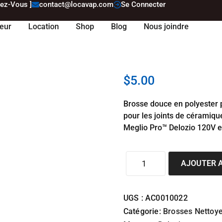
dez-Vous ]
contact@locavap.com
Se Connecter
eur
Location
Shop
Blog
Nous joindre
$
5.00
Brosse douce en polyester p
pour les joints de céramiqu
Meglio Pro™ Delozio 120V e
AJOUTER A
UGS :
AC0010022
Catégorie:
Brosses Nettoy