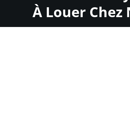
À Louer Chez
Location Nettoyeur à Vapeur Montréal
Sur Rendez-Vous
502 4E Ave, Pte-aux-Trembles, QC H1B 4N2
contact@locavap.com